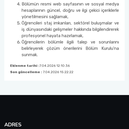
Laboratuvar Komisyonu
Bölümün resmi web sayfasının ve sosyal medya
hesaplarının güncel, doğru ve ilgi çekici içeriklerle
yönetilmesini sağlamak,
Projeler ve Kurum Desteği/Bütçe Komisyonu
Öğrencileri staj imkanları, sektörel buluşmalar ve
iş dünyasındaki gelişmeler hakkında bilgilendirerek
Kütüphane ve Dokümantasyon Komisyonu
profesyonel hayata hazırlamak,
Öğrencilerin bölümle ilgili talep ve sorunlarını
Bölüm Bilimsel Aktivite Takip Komisyonu
belirleyerek çözüm önerilerini Bölüm Kurulu'na
sunmak.
Bölüm Tanıtım ve Rehberlik Komisyonu
Eklenme tarihi :
7.04.2026 12:10:36
Son güncelleme :
7.04.2026 15:22:22
Lisansüstü Danışmanlık ve Rehberlik
Komisyonu
Panolar ve Görsel Duyurular Komisyonu
Risk Değerlendirme Ekibi Matematik Bölümü
Üyesi
ADRES