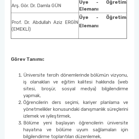
Üye - Öğretim
Eğitim ve Öğretim Komisyonu
Arş. Gör. Dr. Damla GÜN
Elemanı
Üye - Öğretim
İç Dış Paydaş Komisyonu
Prof. Dr. Abdullah Aziz ERGİN
Elemanı
(EMEKLİ)
Bologna Komisyonu
Öğretim Kadrosu Planlama Komisyonu
Görev Tanımı:
Eğitim Öğretim Programları İyileştirme
Komisyonu
Üniversite tercih dönemlerinde bölümün vizyonu,
iş olanakları ve eğitim kalitesi hakkında (web
sitesi, broşür, sosyal medya) bilgilendirme
Mezunlarla İletişim, Ölçme ve Değerlendirme
yapmak,
Komisyonu
Öğrencilerin ders seçimi, kariyer planlama ve
yönetmelikler konusundaki danışmanlık süreçlerini
Eğitim-Öğretim Planı ve Sınav Yönetimi
izlemek ve iyileştirmek,
Komisyonu
Bölüme yeni başlayan öğrencilerin üniversite
hayatına ve bölüme uyum sağlamaları için
Eğitim-Öğretim Alt Yapı ve Bilgisayar
bilgilendirme toplantıları düzenlemek,