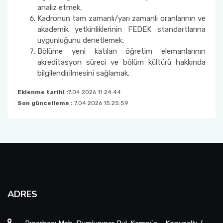
Laboratuvar Komisyonu
analiz etmek,
Kadronun tam zamanlı/yarı zamanlı oranlarının ve
akademik yetkinliklerinin FEDEK standartlarına
Projeler ve Kurum Desteği/Bütçe Komisyonu
uygunluğunu denetlemek,
Bölüme yeni katılan öğretim elemanlarının
Kütüphane ve Dokümantasyon Komisyonu
akreditasyon süreci ve bölüm kültürü hakkında
bilgilendirilmesini sağlamak.
Bölüm Bilimsel Aktivite Takip Komisyonu
Eklenme tarihi :
7.04.2026 11:24:44
Son güncelleme :
7.04.2026 15:25:59
Bölüm Tanıtım ve Rehberlik Komisyonu
Lisansüstü Danışmanlık ve Rehberlik
Komisyonu
Panolar ve Görsel Duyurular Komisyonu
ADRES
Risk Değerlendirme Ekibi Matematik Bölümü
Üyesi