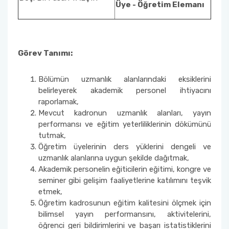
Eğitim ve Öğretim Komisyonu
Üye - Öğretim Elemanı
İç Dış Paydaş Komisyonu
Görev Tanımı:
Bologna Komisyonu
Bölümün uzmanlık alanlarındaki eksiklerini
Öğretim Kadrosu Planlama Komisyonu
belirleyerek akademik personel ihtiyacını
raporlamak,
Eğitim Öğretim Programları İyileştirme
Mevcut kadronun uzmanlık alanları, yayın
Komisyonu
performansı ve eğitim yeterliliklerinin dökümünü
tutmak,
Öğretim üyelerinin ders yüklerini dengeli ve
Mezunlarla İletişim, Ölçme ve Değerlendirme
uzmanlık alanlarına uygun şekilde dağıtmak,
Komisyonu
Akademik personelin eğiticilerin eğitimi, kongre ve
seminer gibi gelişim faaliyetlerine katılımını teşvik
Eğitim-Öğretim Planı ve Sınav Yönetimi
etmek,
Komisyonu
Öğretim kadrosunun eğitim kalitesini ölçmek için
bilimsel yayın performansını, aktivitelerini,
Eğitim-Öğretim Alt Yapı ve Bilgisayar
öğrenci geri bildirimlerini ve başarı istatistiklerini