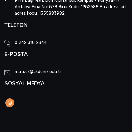
Pınarbaşı Mah. Dumlupınar Bul. Kampüs - Konyaaltı /
Antalya Bina No: 578 Bina Kodu: 1952688 Bu adrese ait
adres kodu: 1355883982
TELEFON
0 242 310 2344
E-POSTA
matsek@akdeniz.edu.tr
SOSYAL MEDYA