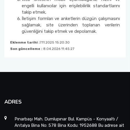
Laboratuvar Komisyonu
engelli kullanıcılar için erişilebilirlik standartlarını
takip etmek,
İletişim formları ve anketlerin düzgün çalışmasını
Projeler ve Kurum Desteği/Bütçe Komisyonu
sağlamak, site üzerinden toplanan verilerin
güvenliğini takip etmek ve depolamak.
Kütüphane ve Dokümantasyon Komisyonu
Eklenme tarihi :
7.11.2025 15:20:30
Bölüm Bilimsel Aktivite Takip Komisyonu
Son güncelleme :
8.04.2026 11:45:27
Bölüm Tanıtım ve Rehberlik Komisyonu
Lisansüstü Danışmanlık ve Rehberlik
Komisyonu
Panolar ve Görsel Duyurular Komisyonu
ADRES
Risk Değerlendirme Ekibi Matematik Bölümü
Pınarbaşı Mah. Dumlupınar Bul. Kampüs - Konyaaltı /
Üyesi
Antalya Bina No: 578 Bina Kodu: 1952688 Bu adrese ait