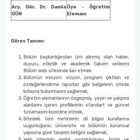
Eğitim ve Öğretim Komisyonu
Arş. Gör. Dr. Damla
Üye - Öğretim
GÜN
Elemanı
İç Dış Paydaş Komisyonu
Bologna Komisyonu
Görev Tanımı:
Öğretim Kadrosu Planlama Komisyonu
Bölüm başkanlığından izni alınmış olan haber,
duyuru, etkinlik ve akademik takvim verilerini
Eğitim Öğretim Programları İyileştirme
Bölüm web sitesinde ilan etmek,
Komisyonu
Bölümün misyon, vizyon, program çıktıları ve
özdeğerlendirme raporları gibi belgelerin sitede
Mezunlarla İletişim, Ölçme ve Değerlendirme
kolayca bulunmasını sağlamak,
Komisyonu
Öğretim elemanlarının özgeçmiş, yayın ve çalışma
alanlarını içeren profillerinin standart ve güncel
tutulmasını koordine etmek,
Eğitim-Öğretim Planı ve Sınav Yönetimi
Sitedeki tüm metinlerin dil bilgisi kurallarına
Komisyonu
uygunluğunu, üniversite ve bölümün kurumsal
yapısına göre tasarım birliğini sağlamak,
Eğitim-Öğretim Alt Yapı ve Bilgisayar
Web sitesinin mobil uyumluluğunu, hızını ve