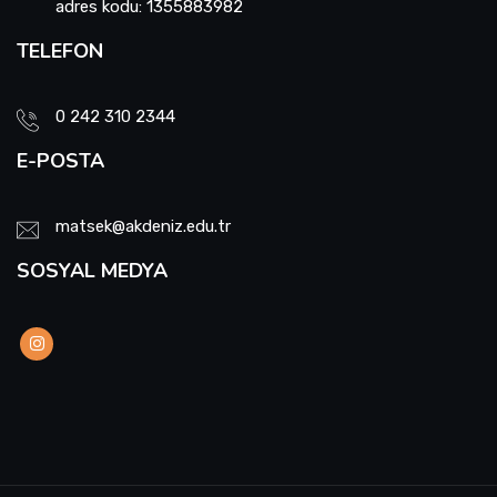
adres kodu: 1355883982
TELEFON
0 242 310 2344
E-POSTA
matsek@akdeniz.edu.tr
SOSYAL MEDYA