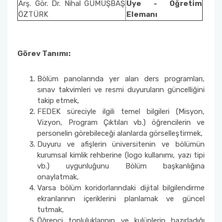
Arş. Gör. Dr. Nihal GÜMÜŞBAŞ
Üye - Öğretim
Eğitim ve Öğretim Komisyonu
ÖZTÜRK
Elemanı
İç Dış Paydaş Komisyonu
Görev Tanımı:
Bologna Komisyonu
Bölüm panolarında yer alan ders programları,
Öğretim Kadrosu Planlama Komisyonu
sınav takvimleri ve resmi duyuruların güncelliğini
takip etmek,
Eğitim Öğretim Programları İyileştirme
FEDEK süreciyle ilgili temel bilgileri (Misyon,
Komisyonu
Vizyon, Program Çıktıları vb.) öğrencilerin ve
personelin görebileceği alanlarda görselleştirmek,
Mezunlarla İletişim, Ölçme ve Değerlendirme
Duyuru ve afişlerin üniversitenin ve bölümün
Komisyonu
kurumsal kimlik rehberine (logo kullanımı, yazı tipi
vb.) uygunluğunu Bölüm başkanlığına
onaylatmak,
Eğitim-Öğretim Planı ve Sınav Yönetimi
Varsa bölüm koridorlarındaki dijital bilgilendirme
Komisyonu
ekranlarının içeriklerini planlamak ve güncel
tutmak,
Eğitim-Öğretim Alt Yapı ve Bilgisayar
Öğrenci topluluklarının ve kulüplerin hazırladığı