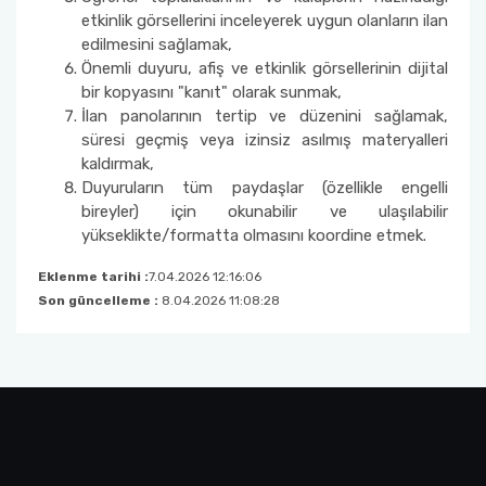
Laboratuvar Komisyonu
etkinlik görsellerini inceleyerek uygun olanların ilan
edilmesini sağlamak,
Önemli duyuru, afiş ve etkinlik görsellerinin dijital
Projeler ve Kurum Desteği/Bütçe Komisyonu
bir kopyasını "kanıt" olarak sunmak,
İlan panolarının tertip ve düzenini sağlamak,
Kütüphane ve Dokümantasyon Komisyonu
süresi geçmiş veya izinsiz asılmış materyalleri
kaldırmak,
Bölüm Bilimsel Aktivite Takip Komisyonu
Duyuruların tüm paydaşlar (özellikle engelli
bireyler) için okunabilir ve ulaşılabilir
yükseklikte/formatta olmasını koordine etmek.
Bölüm Tanıtım ve Rehberlik Komisyonu
Eklenme tarihi :
7.04.2026 12:16:06
Lisansüstü Danışmanlık ve Rehberlik
Son güncelleme :
8.04.2026 11:08:28
Komisyonu
Panolar ve Görsel Duyurular Komisyonu
Risk Değerlendirme Ekibi Matematik Bölümü
Üyesi