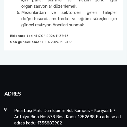
için panel, seminer ve "mezun günü" gibi
Laboratuvar Komisyonu
organizasyonlar düzenlemek,
Mezunlardan ve sektörden gelen talepler
Projeler ve Kurum Desteği/Bütçe Komisyonu
doğrultusunda müfredat ve eğitim süreçleri için
güncel revizyon önerileri sunmak.
Kütüphane ve Dokümantasyon Komisyonu
Eklenme tarihi :
7.04.2026 11:37:43
Son güncelleme :
8.04.2026 11:50:16
Bölüm Bilimsel Aktivite Takip Komisyonu
Bölüm Tanıtım ve Rehberlik Komisyonu
Lisansüstü Danışmanlık ve Rehberlik
Komisyonu
ADRES
Panolar ve Görsel Duyurular Komisyonu
Pınarbaşı Mah. Dumlupınar Bul. Kampüs - Konyaaltı /
Risk Değerlendirme Ekibi Matematik Bölümü
Antalya Bina No: 578 Bina Kodu: 1952688 Bu adrese ait
Üyesi
adres kodu: 1355883982