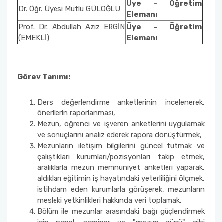
Üye - Öğretim
Eğitim ve Öğretim Komisyonu
Dr. Öğr. Üyesi Mutlu GÜLOĞLU
Elemanı
Prof. Dr. Abdullah Aziz ERGİN
Üye - Öğretim
İç Dış Paydaş Komisyonu
(EMEKLİ)
Elemanı
Bologna Komisyonu
Görev Tanımı:
Öğretim Kadrosu Planlama Komisyonu
Ders değerlendirme anketlerinin incelenerek,
Eğitim Öğretim Programları İyileştirme
önerilerin raporlanması,
Komisyonu
Mezun, öğrenci ve işveren anketlerini uygulamak
ve sonuçlarını analiz ederek rapora dönüştürmek,
Mezunlarla İletişim, Ölçme ve Değerlendirme
Mezunların iletişim bilgilerini güncel tutmak ve
Komisyonu
çalıştıkları kurumları/pozisyonları takip etmek,
aralıklarla mezun memnuniyet anketleri yaparak,
aldıkları eğitimin iş hayatındaki yeterliliğini ölçmek,
Eğitim-Öğretim Planı ve Sınav Yönetimi
istihdam eden kurumlarla görüşerek, mezunların
Komisyonu
mesleki yetkinlikleri hakkında veri toplamak,
Bölüm ile mezunlar arasındaki bağı güçlendirmek
Eğitim-Öğretim Alt Yapı ve Bilgisayar